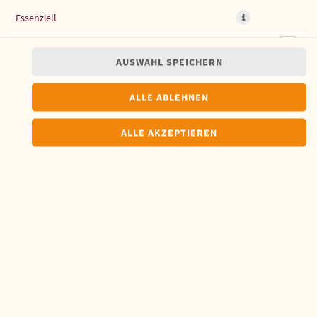
Essenziell
Präferenzen
Eine südindische Kreation, bei der das Hähnchenbrustfilet frittiert
AUSWAHL SPEICHERN
und dann mit Curryblättern und verschiedenen Gewürzen
Statistiken
angebraten wird nach einer exotischen Geheimrezeptur
ALLE ABLEHNEN
9,90 € *
ALLE AKZEPTIEREN
* Die Preise können nach Auswahl des Stores variieren.
© 2026
Amrit
Impressum
Datenschutz
Barrierefreiheit
Lieferdienstsoftware und Webshop von
SimplyDelivery